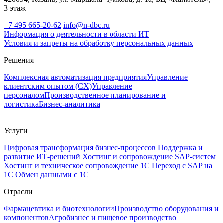
3 этаж
+7 495 665-20-62
info@n-dbc.ru
Информация о деятельности в области ИТ
Условия и запреты на обработку персональных данных
Решения
Комплексная автоматизация предприятия
Управление
клиентским опытом (CX)
Управление
персоналом
Производственное планирование и
логистика
Бизнес-аналитика
Услуги
Цифровая трансформация бизнес-процессов
Поддержка и
развитие ИТ-решений
Хостинг и сопровождение SAP-систем
Хостинг и техническое сопровождение 1С
Переход с SAP на
1С
Обмен данными с 1С
Отрасли
Фармацевтика и биотехнологии
Производство оборудования и
компонентов
Агробизнес и пищевое производство