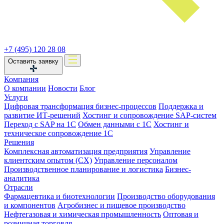
+7 (495) 120 28 08
Оставить заявку
Компания
О компании
Новости
Блог
Услуги
Цифровая трансформация бизнес-процессов
Поддержка и
развитие ИТ-решений
Хостинг и сопровождение SAP-систем
Переход с SAP на 1С
Обмен данными с 1С
Хостинг и
техническое сопровождение 1С
Решения
Комплексная автоматизация предприятия
Управление
клиентским опытом (CX)
Управление персоналом
Производственное планирование и логистика
Бизнес-
аналитика
Отрасли
Фармацевтика и биотехнологии
Производство оборудования
и компонентов
Агробизнес и пищевое производство
Нефтегазовая и химическая промышленность
Оптовая и
розничная торговля