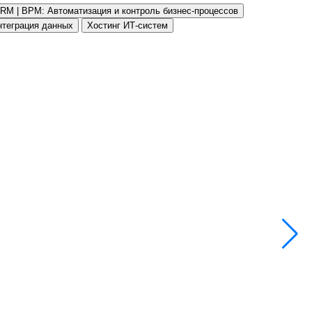
RM | BPM: Автоматизация и контроль бизнес-процессов
нтеграция данных
Хостинг ИТ-систем
П
К