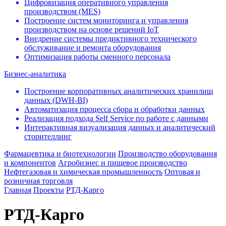
Цифровизация оперативного управления
производством (МЕS)
Построение систем мониторинга и управления
производством на основе решений IoT
Внедрение системы предиктивного технического
обслуживание и ремонта оборудования
Оптимизация работы сменного персонала
Бизнес-аналитика
Построение корпоративных аналитических хранилищ
данных (DWH-BI)
Автоматизация процесса сбора и обработки данных
Реализация подхода Self Service по работе с данными
Интерактивная визуализация данных и аналитический
сторителлинг
Фармацевтика и биотехнологии
Производство оборудования
и компонентов
Агробизнес и пищевое производство
Нефтегазовая и химическая промышленность
Оптовая и
розничная торговля
Главная
Проекты
РТД-Карго
РТД-Карго