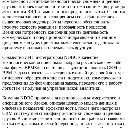
комплексной логистике технологически сложных и ценных
грузов: от проектной логистики и оптимизации маршрутов до
аутсорсинга ВЭД и таможенного представительства. С ростом
количества запросов и расширением географии поставок
существующая модель работы перестала обеспечивать
нужную скорость реакции и прозрачность процессов.
Возникла потребность консолидировать деятельность
коммерческого и операционного подразделений в едином
цифровом контуре, при этом значительная часть данных по-
прежнему вводилась и передавалась вручную.
Совместно с ИТ-интегратором NDBC в качестве
технологической основы была выбрана российская low-code
платформа BPMSoft, сочетающая функциональность CRM и
BPM. Задача проекта — выстроить единый цифровой контур:
от первого обращения клиента и подготовки коммерческого
предложения до формирования заказа, передачи его в работу
логистам и получения управленческой аналитики.
Команда NDBC провела анализ процессов коммерческого и
операционного блоков, описала целевую модель данных и
ключевые показатели эффективности, после чего настроила
CRM-систему под специфику логистики сложных и ценных
грузов. В системе реализован полный цикл работы с заявками
и заказами, автоматический перенос данных из заявки в заказ