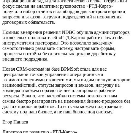
и формирование задач для логистического блока. Отдельный
фокус сделан на аналитике: руководство «РТД-Карго»
получило набор отчётов и дашбордов для контроля воронки
запросов и заказов, загрузки подразделений и исполнения
договорных обязательств.
Помимо внедрения решения NDBC обучила администраторов
и ключевых пользователей «РТД-Карго» работе с low-code-
инструментами платформы. Это позволило заказчику
самостоятельно развивать систему, настраивать формы,
процессы и отчёты без длительных циклов доработок у
внешнего подрядчика.
Новая CRM-система на базе BPMSoft стала для нас
центральной точкой управления операционными
взаимоотношениями с клиентами: мы видим полную историю
взаимодействий, статусы запросов и заказов, нагрузку на
команды и можем гораздо точнее планировать рабочие
ресурсы. Важно, что настройки системы позволяют нам
самим быстро реагировать на изменения бизнес-процессов без
долгих циклов доработок. То есть мы можем подстраивать
систему под наш бизнес, а не наш бизнес под систему.
Егор Панаев
Директор по развитию «РТД-Карго»