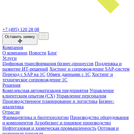
+7 (495) 120 28 08
Оставить заявку
Компания
О компании
Новости
Блог
Услуги
Цифровая трансформация бизнес-процессов
Поддержка и
развитие ИТ-решений
Хостинг и сопровождение SAP-систем
Переход с SAP на 1С
Обмен данными с 1С
Хостинг и
техническое сопровождение 1С
Решения
Комплексная автоматизация предприятия
Управление
клиентским опытом (CX)
Управление персоналом
Производственное планирование и логистика
Бизнес-
аналитика
Отрасли
Фармацевтика и биотехнологии
Производство оборудования
и компонентов
Агробизнес и пищевое производство
Нефтегазовая и химическая промышленность
Оптовая и
розничная торговля