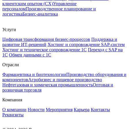
клиентским опытом (CX)
Управление
персоналом
Производственное планирование и
логистика
Бизнес-аналитика
Услуги
Цифровая трансформация бизнес-процессов
Поддержка и
развитие ИТ-решений
Хостинг и сопровождение SAP-систем
Хостинг и техническое сопровождение 1С
Переход с SAP на
1С
Обмен данными с 1С
Отрасли
Фармацевтика и биотехнологии
Производство оборудования и
компонентов
Агробизнес и пищевое производство
Нефтегазовая и химическая промышленность
Оптовая и
розничная торговля
Компания
О компании
Новости
Мероприятия
Карьера
Контакты
Реквизиты