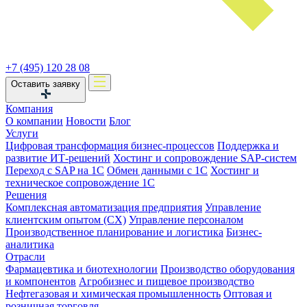
+7 (495) 120 28 08
Оставить заявку
Компания
О компании
Новости
Блог
Услуги
Цифровая трансформация бизнес-процессов
Поддержка и
развитие ИТ-решений
Хостинг и сопровождение SAP-систем
Переход с SAP на 1С
Обмен данными с 1С
Хостинг и
техническое сопровождение 1С
Решения
Комплексная автоматизация предприятия
Управление
клиентским опытом (CX)
Управление персоналом
Производственное планирование и логистика
Бизнес-
аналитика
Отрасли
Фармацевтика и биотехнологии
Производство оборудования
и компонентов
Агробизнес и пищевое производство
Нефтегазовая и химическая промышленность
Оптовая и
розничная торговля