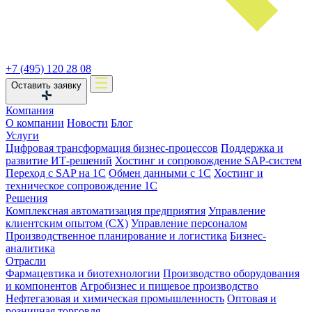
+7 (495) 120 28 08
Оставить заявку
Компания
О компании
Новости
Блог
Услуги
Цифровая трансформация бизнес-процессов
Поддержка и
развитие ИТ-решений
Хостинг и сопровождение SAP-систем
Переход с SAP на 1С
Обмен данными с 1С
Хостинг и
техническое сопровождение 1С
Решения
Комплексная автоматизация предприятия
Управление
клиентским опытом (CX)
Управление персоналом
Производственное планирование и логистика
Бизнес-
аналитика
Отрасли
Фармацевтика и биотехнологии
Производство оборудования
и компонентов
Агробизнес и пищевое производство
Нефтегазовая и химическая промышленность
Оптовая и
розничная торговля