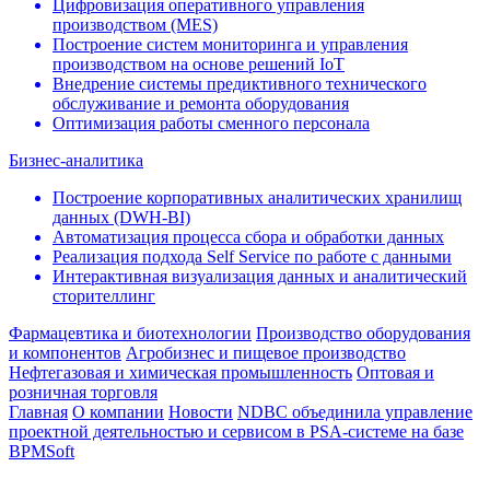
Цифровизация оперативного управления
производством (МЕS)
Построение систем мониторинга и управления
производством на основе решений IoT
Внедрение системы предиктивного технического
обслуживание и ремонта оборудования
Оптимизация работы сменного персонала
Бизнес-аналитика
Построение корпоративных аналитических хранилищ
данных (DWH-BI)
Автоматизация процесса сбора и обработки данных
Реализация подхода Self Service по работе с данными
Интерактивная визуализация данных и аналитический
сторителлинг
Фармацевтика и биотехнологии
Производство оборудования
и компонентов
Агробизнес и пищевое производство
Нефтегазовая и химическая промышленность
Оптовая и
розничная торговля
Главная
О компании
Новости
NDBC объединила управление
проектной деятельностью и сервисом в PSA-системе на базе
BPMSoft