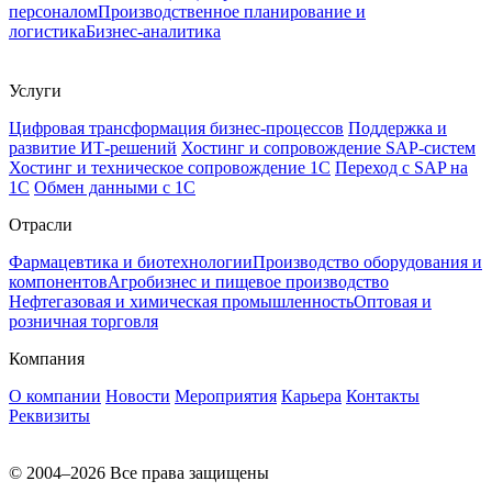
персоналом
Производственное планирование и
логистика
Бизнес-аналитика
Услуги
Цифровая трансформация бизнес-процессов
Поддержка и
развитие ИТ-решений
Хостинг и сопровождение SAP-систем
Хостинг и техническое сопровождение 1С
Переход с SAP на
1С
Обмен данными с 1С
Отрасли
Фармацевтика и биотехнологии
Производство оборудования и
компонентов
Агробизнес и пищевое производство
Нефтегазовая и химическая промышленность
Оптовая и
розничная торговля
Компания
О компании
Новости
Мероприятия
Карьера
Контакты
Реквизиты
© 2004–2026 Все права защищены