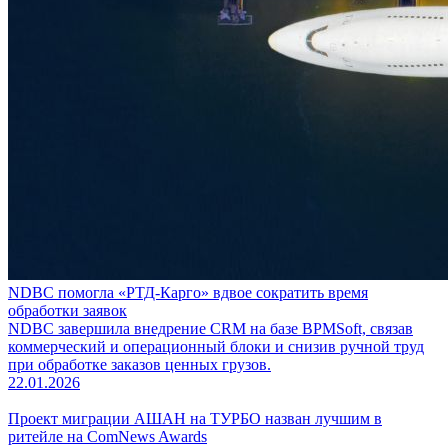
NDBC помогла «РТД-Карго» вдвое сократить время
обработки заявок
NDBC завершила внедрение CRM на базе BPMSoft, связав
коммерческий и операционный блоки и снизив ручной труд
при обработке заказов ценных грузов.
22.01.2026
Проект миграции АШАН на ТУРБО назван лучшим в
ритейле на ComNews Awards