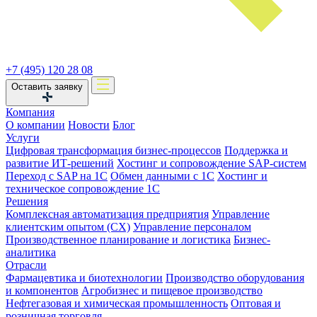
+7 (495) 120 28 08
Оставить заявку
Компания
О компании
Новости
Блог
Услуги
Цифровая трансформация бизнес-процессов
Поддержка и
развитие ИТ-решений
Хостинг и сопровождение SAP-систем
Переход с SAP на 1С
Обмен данными с 1С
Хостинг и
техническое сопровождение 1С
Решения
Комплексная автоматизация предприятия
Управление
клиентским опытом (CX)
Управление персоналом
Производственное планирование и логистика
Бизнес-
аналитика
Отрасли
Фармацевтика и биотехнологии
Производство оборудования
и компонентов
Агробизнес и пищевое производство
Нефтегазовая и химическая промышленность
Оптовая и
розничная торговля