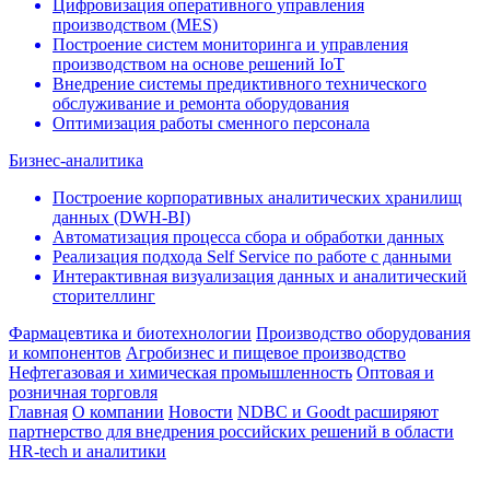
Цифровизация оперативного управления
производством (МЕS)
Построение систем мониторинга и управления
производством на основе решений IoT
Внедрение системы предиктивного технического
обслуживание и ремонта оборудования
Оптимизация работы сменного персонала
Бизнес-аналитика
Построение корпоративных аналитических хранилищ
данных (DWH-BI)
Автоматизация процесса сбора и обработки данных
Реализация подхода Self Service по работе с данными
Интерактивная визуализация данных и аналитический
сторителлинг
Фармацевтика и биотехнологии
Производство оборудования
и компонентов
Агробизнес и пищевое производство
Нефтегазовая и химическая промышленность
Оптовая и
розничная торговля
Главная
О компании
Новости
NDBC и Goodt расширяют
партнерство для внедрения российских решений в области
HR-tech и аналитики