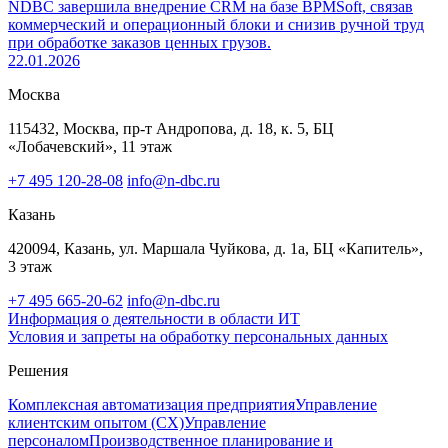
NDBC завершила внедрение CRM на базе BPMSoft, связав
коммерческий и операционный блоки и снизив ручной труд
при обработке заказов ценных грузов.
22.01.2026
Москва
115432, Москва, пр-т Андропова, д. 18, к. 5, БЦ
«Лобачевский», 11 этаж
+7 495 120-28-08
info@n-dbc.ru
Казань
420094, Казань, ул. Маршала Чуйкова, д. 1а, БЦ «Капитель»,
3 этаж
+7 495 665-20-62
info@n-dbc.ru
Информация о деятельности в области ИТ
Условия и запреты на обработку персональных данных
Решения
Комплексная автоматизация предприятия
Управление
клиентским опытом (CX)
Управление
персоналом
Производственное планирование и