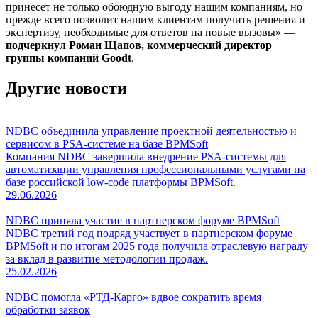
принесет не только обоюдную выгоду нашим компаниям, но
прежде всего позволит нашим клиентам получить решения и
экспертизу, необходимые для ответов на новые вызовы» —
подчеркнул Роман Щапов, коммерческий директор
группы компаний Goodt
.
Другие новости
NDBC объединила управление проектной деятельностью и
сервисом в PSA-системе на базе BPMSoft
Компания NDBC завершила внедрение PSA-системы для
автоматизации управления профессиональными услугами на
базе российской low-code платформы BPMSoft.
29.06.2026
NDBC приняла участие в партнерском форуме BPMSoft
NDBC третий год подряд участвует в партнерском форуме
BPMSoft и по итогам 2025 года получила отраслевую награду
за вклад в развитие методологии продаж.
25.02.2026
NDBC помогла «РТД-Карго» вдвое сократить время
обработки заявок