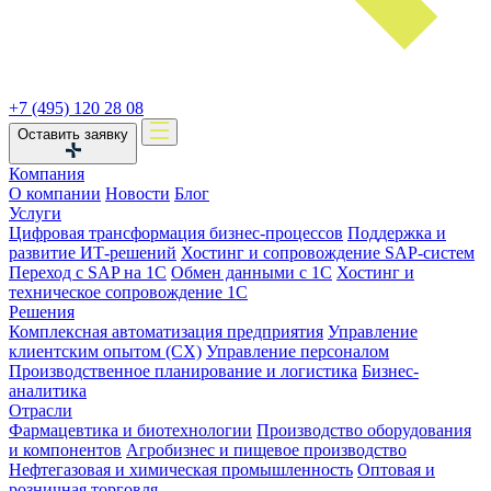
+7 (495) 120 28 08
Оставить заявку
Компания
О компании
Новости
Блог
Услуги
Цифровая трансформация бизнес-процессов
Поддержка и
развитие ИТ-решений
Хостинг и сопровождение SAP-систем
Переход с SAP на 1С
Обмен данными с 1С
Хостинг и
техническое сопровождение 1С
Решения
Комплексная автоматизация предприятия
Управление
клиентским опытом (CX)
Управление персоналом
Производственное планирование и логистика
Бизнес-
аналитика
Отрасли
Фармацевтика и биотехнологии
Производство оборудования
и компонентов
Агробизнес и пищевое производство
Нефтегазовая и химическая промышленность
Оптовая и
розничная торговля