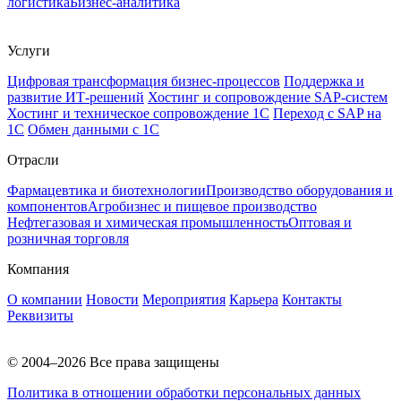
логистика
Бизнес-аналитика
Услуги
Цифровая трансформация бизнес-процессов
Поддержка и
развитие ИТ-решений
Хостинг и сопровождение SAP-систем
Хостинг и техническое сопровождение 1С
Переход с SAP на
1С
Обмен данными с 1С
Отрасли
Фармацевтика и биотехнологии
Производство оборудования и
компонентов
Агробизнес и пищевое производство
Нефтегазовая и химическая промышленность
Оптовая и
розничная торговля
Компания
О компании
Новости
Мероприятия
Карьера
Контакты
Реквизиты
© 2004–2026 Все права защищены
Политика в отношении обработки персональных данных