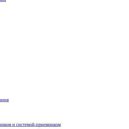
ания
ником и системой-приемником