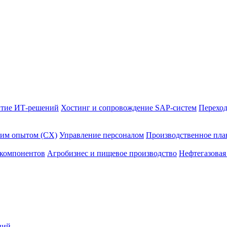
итие ИТ-решений
Хостинг и сопровождение SAP-систем
Переход
ким опытом (CX)
Управление персоналом
Производственное пла
 компонентов
Агробизнес и пищевое производство
Нефтегазовая
ний