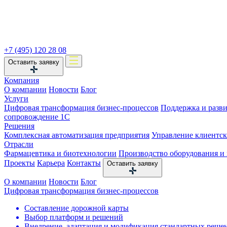
+7 (495) 120 28 08
Оставить заявку
Компания
О компании
Новости
Блог
Услуги
Цифровая трансформация бизнес-процессов
Поддержка и разв
сопровождение 1С
Решения
Комплексная автоматизация предприятия
Управление клиентс
Отрасли
Фармацевтика и биотехнологии
Производство оборудования и
Проекты
Карьера
Контакты
Оставить заявку
О компании
Новости
Блог
Цифровая трансформация бизнес-процессов
Составление дорожной карты
Выбор платформ и решений
Внедрение, адаптация и модификация стандартных реше